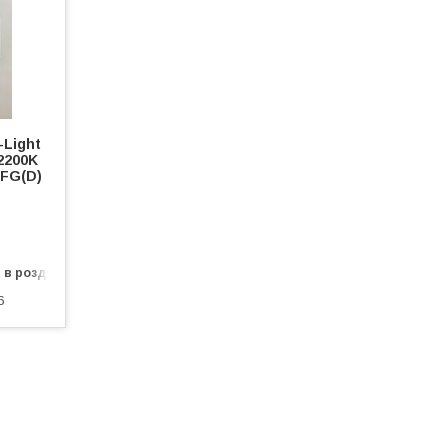
-Light
2200K
2FG(D)
 в роздріб
6