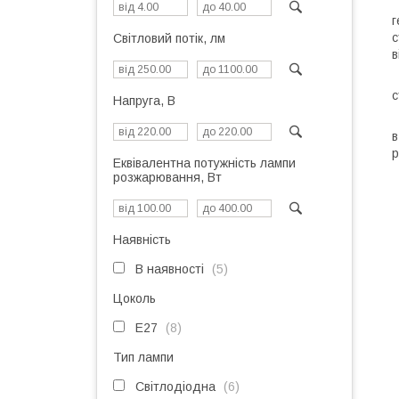
Л
г
с
Світловий потік, лм
в
Н
с
Напруга, В
О
в
р
Еквівалентна потужність лампи
розжарювання, Вт
Наявність
В наявності
5
Цоколь
E27
8
Тип лампи
Світлодіодна
6