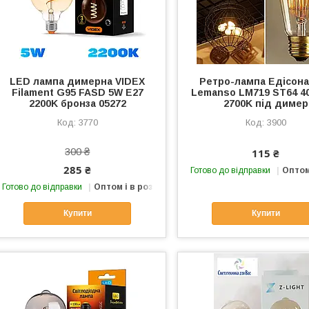
LED лампа димерна VIDEX
Ретро-лампа Едісона
Filament G95 FASD 5W E27
Lemanso LM719 ST64 4
2200K бронза 05272
2700K під димер
3770
3900
300 ₴
115 ₴
285 ₴
Готово до відправки
Оптом
Готово до відправки
Оптом і в роздріб
Купити
Купити