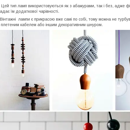
ей тип ламп використовуються як з абажурами, так і без, адже ф
адає їм додаткової чарівності.
інтажні лампи є прикрасою вже самі по собі, тому можна не турбув
 плетеним кабелем або іншим декоративним шнуром.