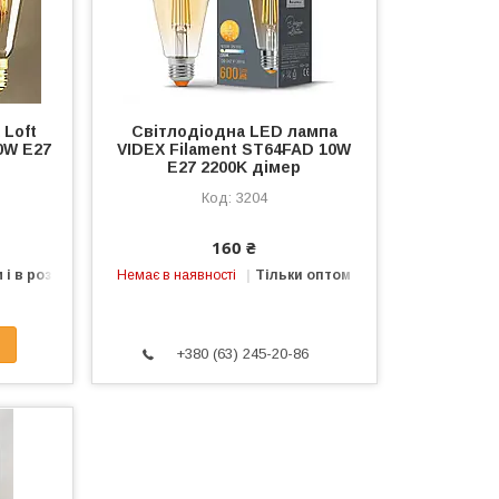
 Loft
Світлодіодна LED лампа
0W Е27
VIDEX Filament ST64FAD 10W
E27 2200K дімер
3204
160 ₴
 і в роздріб
Немає в наявності
Тільки оптом
+380 (63) 245-20-86