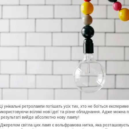
і унікальні ретролампи потішать усіх тих, хто не боїться експериме
икористовуючи всілякі нові ідеї та різне обладнання. Адже можна пр
 результаті вийде абсолютно нову лампу!
жерелом світла цих ламп є вольфрамова нитка, яка розташовується