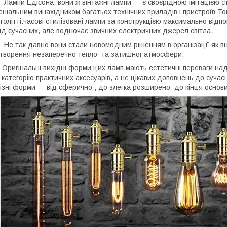
ампи Едісона, вони ж вінтажні лампи — є своєрідною імітацією 
еніальним винахідником багатьох технічних приладів і пристроїв 
толітті.часові стилізовані лампи за конструкцією максимально від
ід сучасних, але водночас звичних електричних джерел світла.
е так давно вони стали новомодним рішенням в організації як вну
творення незаперечно теплої та затишної атмосфери.
ригінальні вихідні форми цих ламп мають естетичні переваги над
 категорію практичних аксесуарів, а не цікавих доповнень до сучас
ізні форми — від сферичної, до злегка розширеної до кінця основи,