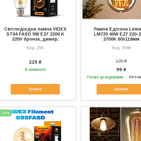
Світлодіодна лампа VIDEX
Лампа Едісона Lem
ST64 FASD 5W E27 2200 K
LM720 40W E27 220-
220V бронза, димер.
2700K 60х118мм
255
3598
120 ₴
225 ₴
99 ₴
В наявності
Готово до відправки
Оптом
Купити
Купити
–5%