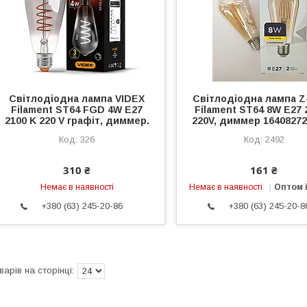
Світлодіодна лампа VIDEX
Світлодіодна лампа Z
Filament ST64 FGD 4W E27
Filament ST64 8W E27 
2100 K 220 V графіт, диммер.
220V, диммер 1640827
326
2492
310 ₴
161 ₴
Немає в наявності
Немає в наявності
Оптом і
+380 (63) 245-20-86
+380 (63) 245-20-8