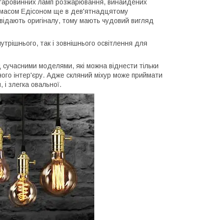
старовинних ламп розжарювання, винайдених
Томасом Едісоном ще в дев'ятнадцятому
повідають оригіналу, тому мають чудовий вигляд
трішнього, так і зовнішнього освітлення для
 сучасними моделями, які можна віднести тільки
ного інтер'єру. Адже скляний міхур може приймати
 і злегка овальної.