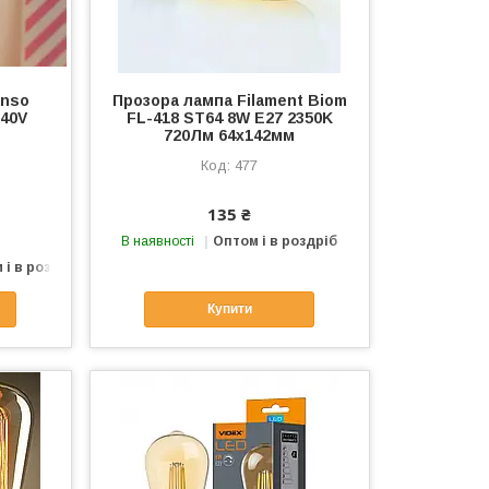
anso
Прозора лампа Filament Biom
240V
FL-418 ST64 8W E27 2350K
720Лм 64х142мм
477
135 ₴
В наявності
Оптом і в роздріб
 і в роздріб
Купити