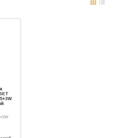
а
 SET
 5+3W
ий
5+3W