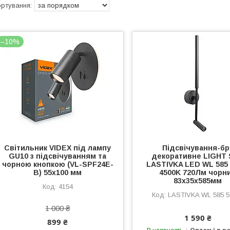
–10%
Світильник VIDEX під лампу
Підсвічування-бр
GU10 з підсвічуванням та
декоративне LIGHT
чорною кнопкою (VL-SPF24E-
LASTIVKA LED WL 585
B) 55х100 мм
4500K 720Лм чорн
83x35x585мм
4154
LASTIVKA WL 585 
1 000 ₴
1 590 ₴
899 ₴