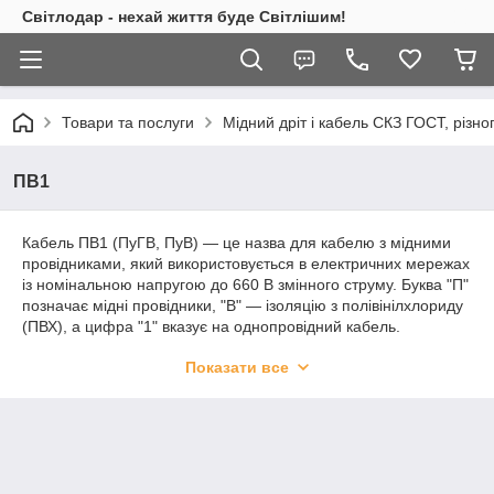
Світлодар - нехай життя буде Світлішим!
Товари та послуги
Мідний дріт і кабель СКЗ ГОСТ, різно
ПВ1
Кабель ПВ1 (ПуГВ, ПуВ) — це назва для кабелю з мідними
провідниками, який використовується в електричних мережах
із номінальною напругою до 660 В змінного струму. Буква "П"
позначає мідні провідники, "В" — ізоляцію з полівінілхлориду
(ПВХ), а цифра "1" вказує на однопровідний кабель.
Кабель ПВ1 застосовується в різних електричних установках,
Показати все
включно з прокладанням силових і управних ланцюгів у
будівлях, спорудах, промислових і побутових пристроях. Він
має високу гнучкість, що спрощує монтаж і укладання.
Кабель ПВ1 добре захищений від вологи та механічних
пошкоджень завдяки ізоляції з ПВХ. Він широко
застосовується в електричних мережах для передавання