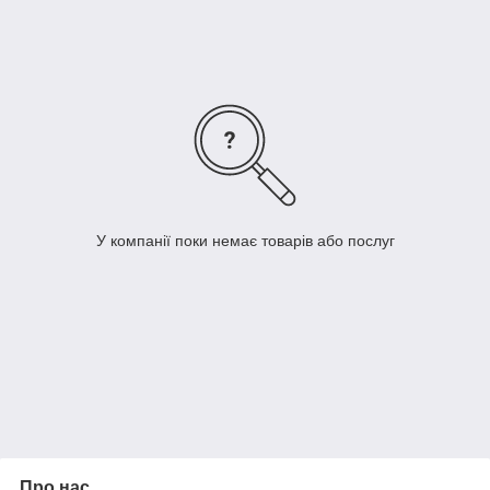
електроенергії та сигналів.
Під час вибору кабелю ПВ1 необхідно враховувати вимоги та
нормативи для конкретного встановлення, як-от
навантаження, середовище експлуатації, температурні
умови та інші параметри, щоб забезпечити безпечне та
надійне функціонування електричних пристроїв і мереж.
У компанії поки немає товарів або послуг
Про нас