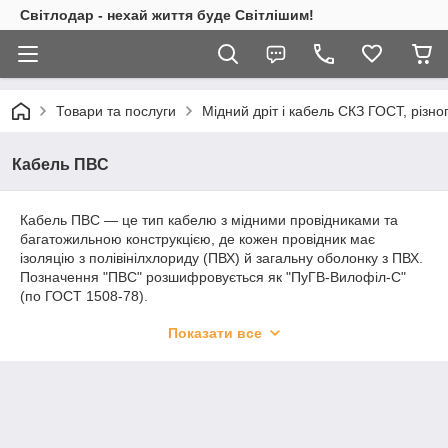
Світлодар - нехай життя буде Світлішим!
Товари та послуги
Мідний дріт і кабель СКЗ ГОСТ, різно
Кабель ПВС
Кабель ПВС — це тип кабелю з мідними провідниками та
багатожильною конструкцією, де кожен провідник має
ізоляцію з полівінілхлориду (ПВХ) й загальну оболонку з ПВХ.
Позначення "ПВС" розшифровується як "ПуГВ-Вилофіл-С"
(по ГОСТ 1508-78).
Кабель ПВС широко використовується для прокладання
Показати все
гнучких силових ланцюгів у різних умовах. Він має високу
гнучкість, що дає змогу легко укладати його у важкодоступних
місцях і очищати перешкоди. Кабель ПВС має гарні
властивості ізоляції та захисту, що забезпечує його стійкість
до впливу вологи та механічних пошкоджень.
Основні переваги кабелю ПВС: