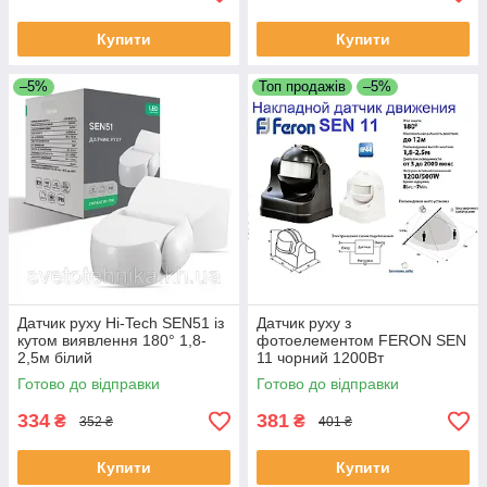
Купити
Купити
–5%
Топ продажів
–5%
Датчик руху Hi-Tech SEN51 із
Датчик руху з
кутом виявлення 180° 1,8-
фотоелементом FERON SEN
2,5м білий
11 чорний 1200Вт
Готово до відправки
Готово до відправки
334
381
₴
₴
352 ₴
401 ₴
Купити
Купити