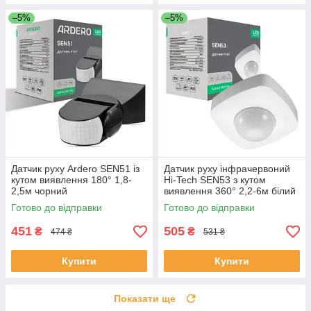
–5%
–5%
Датчик руху Ardero SEN51 із
Датчик руху інфрачервоний
кутом виявлення 180° 1,8-
Hi-Tech SEN53 з кутом
2,5м чорний
виявлення 360° 2,2-6м білий
Готово до відправки
Готово до відправки
451
505
₴
₴
474 ₴
531 ₴
Купити
Купити
Показати ще