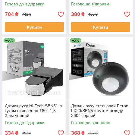
чорний
Готово до відправки
Готово до відправки
704
380
₴
₴
741 ₴
400 ₴
Купити
Купити
–5%
–5%
Датчик руху Hi-Tech SEN51 із
Датчик руху стельовий Feron
кутом виявлення 180° 1,8-
LX20/SEN5 з кутом огляду
2,5м чорний
360° чорний
Готово до відправки
Готово до відправки
334
368
₴
₴
352 ₴
387 ₴