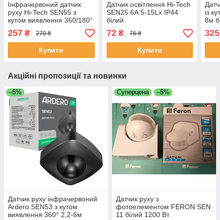
Інфрачервоний датчик
Датчик освітлення Hi-Tech
Датч
руху Hi-Tech SEN55 з
SEN25 6А 5-15Lx IP44
із к
кутом виявлення 360/180°
білий
8м б
білий
257
72
325
₴
₴
270 ₴
76 ₴
Купити
Купити
Акційні пропозиції та новинки
–5%
Суперцена
–5%
Датчик руху інфрачервоний
Датчик руху з
Ardero SEN53 з кутом
фотоелементом FERON SEN
виявлення 360° 2,2-6м
11 білий 1200 Вт