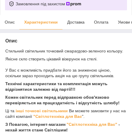
Замовлення під захистом
Опис
Характеристики
Доставка
Оплата
Умови 
Опис
Стильний світильник точковий смарагдово-зеленого кольору.
Якісне скло створить цікавий візерунок на стелі.
У Вас є можливість придбати його за зниженою ціною,
оскільки зараз проходить акція на цю групу світильників.
Технічні характеристики та комплектація можуть
відрізнятися залежно від партії!!!
Кожен світильник перед відправкою обов'язково
перевіряється на працездатність і відсутність шлюбу!
Ці та
інші точкові світильники
Ви можете замовити у нас на
сайті компанії
"Світлотехніка для Вас
".
З Повагою, інтернет-магазин
"Світлотехніка для Вас"
-
нехай життя стане Світлішим!