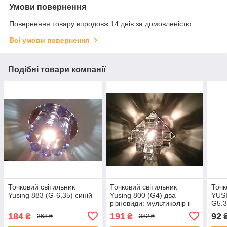
Умови повернення
Повернення товару впродовж 14 днів за домовленістю
Всі умови повернення
Подібні товари компанії
Точковий світильник
Точковий світильник
Точк
Yusing 883 (G-6,35) синій
Yusing 800 (G4) два
YUS
різновиди: мультиколір і
G5.
зелений/рожевий
184
191
92
₴
₴
368 ₴
382 ₴