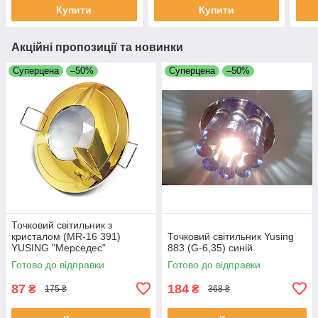
Купити
Купити
Акційні пропозиції та новинки
Суперцена
–50%
Суперцена
–50%
Точковий світильник з
кристалом (MR-16 391)
Точковий світильник Yusing
YUSING "Мерседес"
883 (G-6,35) синій
Готово до відправки
Готово до відправки
87
184
₴
₴
175 ₴
368 ₴