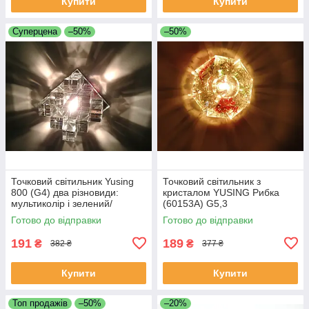
Купити
Купити
Суперцена
–50%
–50%
Точковий світильник Yusing
Точковий світильник з
800 (G4) два різновиди:
кристалом YUSING Рибка
мультиколір і зелений/
(60153А) G5,3
рожевий
Готово до відправки
Готово до відправки
191
189
₴
₴
382 ₴
377 ₴
Купити
Купити
Топ продажів
–50%
–20%