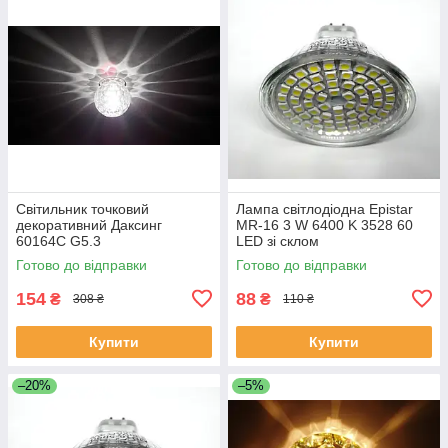
Світильник точковий
Лампа світлодіодна Epistar
декоративний Даксинг
MR-16 3 W 6400 K 3528 60
60164С G5.3
LED зі склом
Готово до відправки
Готово до відправки
154
88
₴
₴
308 ₴
110 ₴
Купити
Купити
–20%
–5%