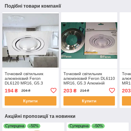
Подібні товари компанії
Точковий світильник
Точковий світильник
Точк
алюмінієвий Feron
алюмінієвий Feron DL6110
алюм
DL6120 MR16, G5.3
MR16, G5.3 Алюміній
MR16
алюміній
194
203
203
₴
₴
204 ₴
214 ₴
Купити
Купити
Акційні пропозиції та новинки
Суперцена
–50%
Суперцена
–50%