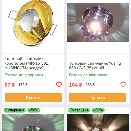
Точковий світильник з
кристалом (MR-16 391)
Точковий світильник Yusing
YUSING "Мерседес"
883 (G-6,35) синій
Готово до відправки
Готово до відправки
87
184
₴
₴
175 ₴
368 ₴
Купити
Купити
Суперцена
–50%
Суперцена
–50%