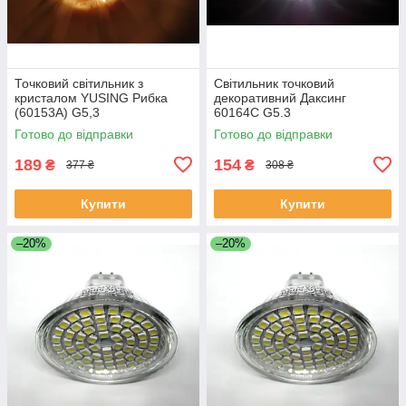
Точковий світильник з
Світильник точковий
кристалом YUSING Рибка
декоративний Даксинг
(60153А) G5,3
60164С G5.3
Готово до відправки
Готово до відправки
189
154
₴
₴
377 ₴
308 ₴
Купити
Купити
–20%
–20%