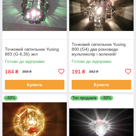
Точковий світильник Yusing
Точковий світильник Yusing
800 (G4) два різновиди:
883 (G-6,35) зел
мультиколір і зелений/
рожевий
Готово до відправки
Готово до відправки
184
191
₴
₴
368 ₴
382 ₴
Купити
Купити
–50%
Топ продажів
–50%