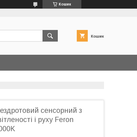
Кошик
Кошик
бездротовий сенсорний з
ітленості і руху Feron
000K