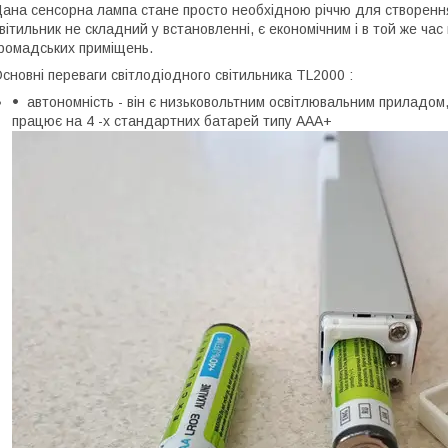
ана сенсорна лампа стане просто необхідною річчю для створення
вітильник не складний у встановленні, є економічним і в той же час
ромадських приміщень.
сновні переваги світлодіодного світильника TL2000 :
автономність - він є низьковольтним освітлювальним приладом
працює на 4 -х стандартних батарей типу ААА+