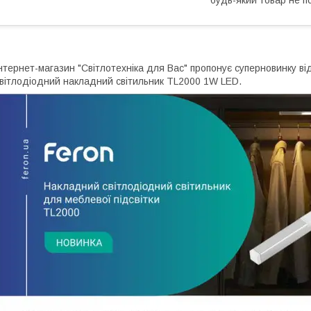
нтернет-магазин "Світлотехніка для Вас" пропонує суперновинку ві
вітлодіодний накладний світильник ТL2000 1W LED.