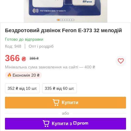
Бездротовий дзвінок Feron Е-373 32 мелодій
Готово до відправки
Код: 948
Опт і роздріб
366
₴
386 ₴
Мінімальна сума замовлення на сайті — 400 ₴
Економія
20 ₴
352 ₴
від 10 шт.
335 ₴
від 60 шт.
Купити
або
Купити з