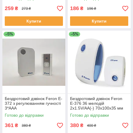
259
186
₴
₴
273 ₴
196 ₴
Купити
Купити
–5%
–5%
Бездротовий дзвінок Feron E-
Бездротовий дзвінок Feron
372 з регулюванням гучності
Е-376 36 мелодій
3*ААА
2x1.5V/AA(-) 70х100х35 мм
Готово до відправки
Готово до відправки
361
380
₴
₴
380 ₴
400 ₴