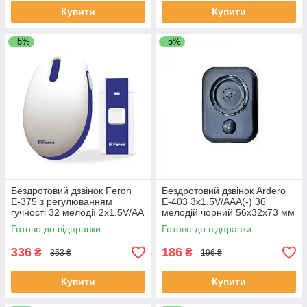
Купити
Купити
–5%
–5%
Бездротовий дзвінок Feron
Бездротовий дзвінок Ardero
Е-375 з регулюванням
E-403 3x1.5V/AAA(-) 36
гучності 32 мелодії 2x1.5V/AA
мелодій чорний 56х32х73 мм
75х120х40 мм
Готово до відправки
Готово до відправки
336
186
₴
₴
353 ₴
196 ₴
Купити
Купити