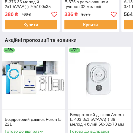
Е-376 36 мелодій
Е-375 з регулюванням
A-13
2x1.5V/AA(-) 70х100х35
гучності 32 мелодії
3×1.
мм
2x1.5V/AA 75х120х40 мм
38х
380
336
564
₴
₴
400 ₴
353 ₴
Купити
Купити
Акційні пропозиції та новинки
–5%
–5%
Бездротовий дзвінок Ardero
Бездротовий дзвінок Feron E-
E-403 3x1.5V/AAA(-) 36
221
мелодій білий 56х32х73 мм
Готово до відправки
Готово до відправки