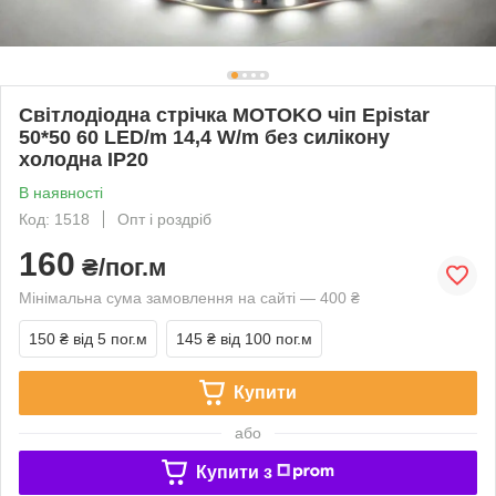
Світлодіодна стрічка MOTOKO чіп Epistar
50*50 60 LED/m 14,4 W/m без силікону
холодна IP20
В наявності
Код: 1518
Опт і роздріб
160
₴/пог.м
Мінімальна сума замовлення на сайті — 400 ₴
150 ₴
від 5 пог.м
145 ₴
від 100 пог.м
Купити
або
Купити з