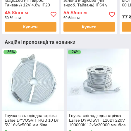
MagicLed (чіп вироб.
зелена MagicLed (чіп
MOTO
Тайвань) 12V 4.8w IP20
вироб. Тайвань) IP54 у
60 L
(60 діодів/m)
силіконі (60 діодів/m)
pre
45
55
₴/пог.м
₴/пог.м
77
₴
50 ₴/пог.м
60 ₴/пог.м
Купити
Купити
Акційні пропозиції та новинки
–36%
–24%
Гнучка світлодіодна стрічка
Гнучка світлодіодна стрічка
Esllse DYVOSVIT RGB 10 Вт
Esllse DYVOSVIT 120Вт 220V
5V 16x6x5000 мм біла
100000K 12x6x20000 мм біла