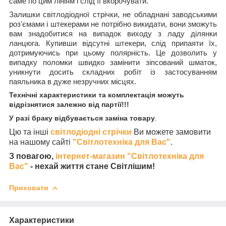
саме по цим лініям і слід її вкорочувати.
Залишки світлодіодної стрічки, не обладнані заводськими
роз'ємами і штекерами не потрібно викидати, вони зможуть
вам знадобитися на випадок виходу з ладу ділянки
ланцюга. Купивши відсутні штекери, слід припаяти їх,
дотримуючись при цьому полярність. Це дозволить у
випадку поломки швидко замінити зіпсований шматок,
уникнути досить складних робіт із застосуванням
паяльника в дуже незручних місцях.
Технічні характеристики та комплектація можуть
відрізнятися залежно від партії!!!
У разі браку відбувається заміна товару
.
Цю та інші
світлодіодні стрічки
Ви можете замовити
на нашому сайті
"Світлотехніка для Вас"
.
З повагою,
інтернет-магазин "Світлотехніка для
Вас"
- нехай життя стане Світлішим!
Приховати
Характеристики