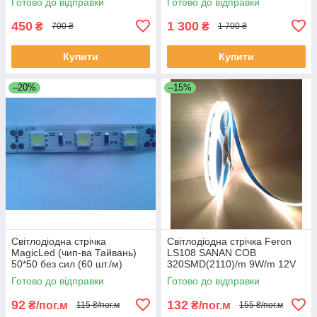
Готово до відправки
Готово до відправки
450
1 300
₴
₴
700 ₴
1 700 ₴
Купити
Купити
–20%
–15%
Світлодіодна стрічка
Світлодіодна стрічка Feron
MagicLed (чип-ва Тайвань)
LS108 SANAN COB
50*50 без сил (60 шт./м)
320SMD(2110)/m 9W/m 12V
червона
6500K
Готово до відправки
Готово до відправки
92
132
₴/пог.м
₴/пог.м
115 ₴/пог.м
155 ₴/пог.м