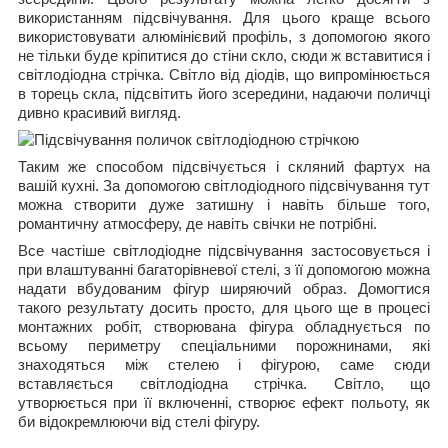
використанням підсвічування. Для цього краще всього
використовувати алюмінієвий профіль, з допомогою якого
не тільки буде кріпитися до стіни скло, сюди ж вставитися і
світлодіодна стрічка. Світло від діодів, що випромінюється
в торець скла, підсвітить його зсередини, надаючи поличці
дивно красивий вигляд.
Таким же способом підсвічується і скляний фартух на
вашій кухні. За допомогою світлодіодного підсвічування тут
можна створити дуже затишну і навіть більше того,
романтичну атмосферу, де навіть свічки не потрібні.
Все частіше світлодіодне підсвічування застосовується і
при влаштуванні багаторівневої стелі, з її допомогою можна
надати вбудованим фігур ширяючий образ. Домогтися
такого результату досить просто, для цього ще в процесі
монтажних робіт, створювана фігура обладнується по
всьому периметру спеціальними порожнинами, які
знаходяться між стелею і фігурою, саме сюди
вставляється світлодіодна стрічка. Світло, що
утворюється при її включенні, створює ефект польоту, як
би відокремлюючи від стелі фігуру.