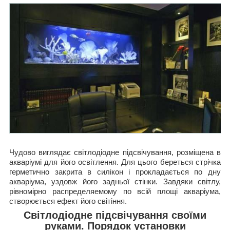
Чудово виглядає світлодіодне підсвічування, розміщена в
акваріумі для його освітлення. Для цього береться стрічка
герметично закрита в силікон і прокладається по дну
акваріума, уздовж його задньої стінки. Завдяки світлу,
рівномірно распределяемому по всій площі акваріума,
створюється ефект його світіння.
Світлодіодне підсвічування своїми
руками. Порядок установки