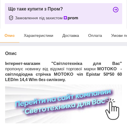
Що таке купити з Пром?
Замовлення під захистом
Опис
Характеристики
Доставка
Оплата
Умови п
Опис
Інтернет-магазин "Світлотехніка для Вас"
пропонує
новинку від відомої торгової марки
MOTOKO
-
світлодіодна стрічка MOTOKO чіп Epistar 50*50 60
LED/m 14,4 W/m без силікону.