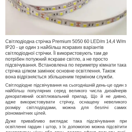
Світлодіодна стрічка Premium 5050 60 LED/m 14,4 W/m
IP20 - це один з найбільш яскравих варіантів
світлодіодної стрічки. Її використовують там де
потрібен потужний яскраве світло, а не просто
підсвічування. Встановлена по периметру кімнати така
стрічка цілком замінює основне освітлення. Також
вона відрізняється збільшеним терміном служби.
Світлодіодне підсвічування на сьогоднішній день-це один з
найбільш популярних серед великого числа дизайнерів
декоративний освітлювальний прилад. Що й не дивно,
адже використовувати стрічку, оснащену невеликого
розміру світлодіодами, можна для безлічі самих
різноманітних цілей.
Дуже привабливо виглядає така підсвічування при
освітленні гардин і штор, з їх допомогою можна підсвітити