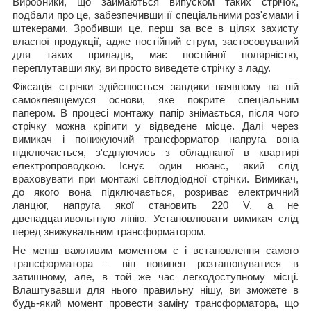
Виробники, що займаються випуском таких стрічок,
подбали про це, забезпечивши її спеціальними роз'ємами і
штекерами. Зробивши це, перш за все в цілях захисту
власної продукції, адже постійний струм, застосовуваний
для таких приладів, має постійної полярністю,
переплутавши яку, ви просто виведете стрічку з ладу.
Фіксація стрічки здійснюється завдяки наявному на ній
самоклеящемуся основи, яке покрите спеціальним
папером. В процесі монтажу папір знімається, після чого
стрічку можна кріпити у відведене місце. Далі через
вимикач і понижуючий трансформатор напруга вона
підключається, з'єднуючись з обладнаної в квартирі
електропроводкою. Існує один нюанс, який слід
враховувати при монтажі світлодіодної стрічки. Вимикач,
до якого вона підключається, розриває електричний
ланцюг, напруга якої становить 220 V, а не
двенадцативольтную лінію. Установлювати вимикач слід
перед знижувальним трансформатором.
Не менш важливим моментом є і встановлення самого
трансформатора – він повинен розташовуватися в
затишному, але, в той же час легкодоступному місці.
Влаштувавши для нього правильну нішу, ви зможете в
будь-який момент провести заміну трансформатора, що