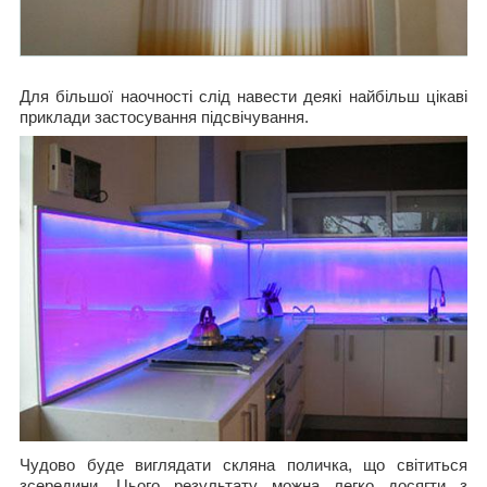
Для більшої наочності слід навести деякі найбільш цікаві
приклади застосування підсвічування.
Чудово буде виглядати скляна поличка, що світиться
зсередини. Цього результату можна легко досягти з