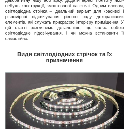
декоративну нішу або арку, додати ефект польоту якої-
небудь конструкції, змонтованої на стелі. Одним словом,
світлодіодна стрічка – ідеальний варіант для красивої і
рівномірної підсвічування різного роду декоративних
елементів, які служать прикрасою інтер'єру приміщення. У
цій статті розглянемо детальніше, що являє собою
світлодіодне підсвічування, і чи можна встановити її
самостійно.
Види світлодіодних стрічок та їх
призначення