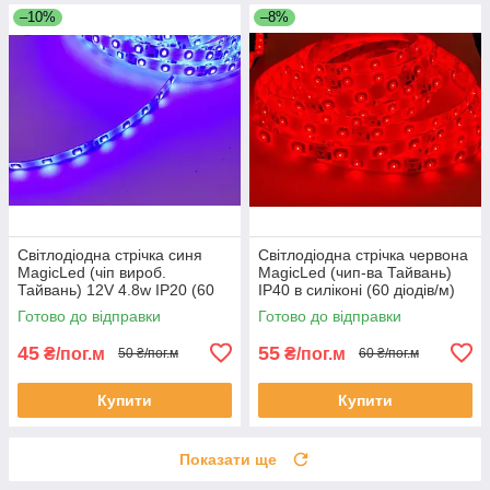
–10%
–8%
Світлодіодна стрічка синя
Світлодіодна стрічка червона
MagicLed (чіп вироб.
MagicLed (чип-ва Тайвань)
Тайвань) 12V 4.8w IP20 (60
IP40 в силіконі (60 діодів/м)
діодів/m)
12V 4,8w
Готово до відправки
Готово до відправки
45
55
₴/пог.м
₴/пог.м
50 ₴/пог.м
60 ₴/пог.м
Купити
Купити
Показати ще