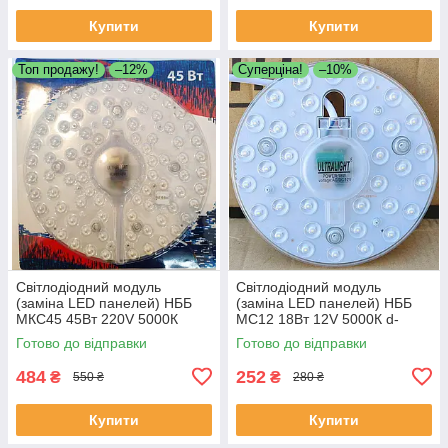
Купити
Купити
Топ продажу!
–12%
Суперціна!
–10%
Світлодіодний модуль
Світлодіодний модуль
(заміна LED панелей) НББ
(заміна LED панелей) НББ
МКС45 45Вт 220V 5000К
МС12 18Вт 12V 5000К d-
D=250mm на магнітах 4500
155мм на магнітах
Готово до відправки
Готово до відправки
Lm
484
252
₴
₴
550 ₴
280 ₴
Купити
Купити