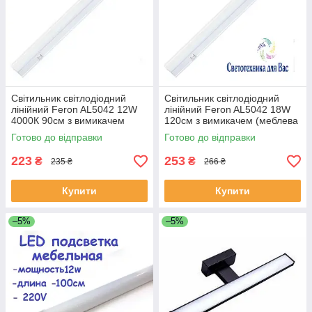
Світильник світлодіодний
Світильник світлодіодний
лінійний Feron AL5042 12W
лінійний Feron AL5042 18W
4000К 90см з вимикачем
120см з вимикачем (меблева
(меблева підсвітка) 960Lm
підсвітка) 1350LM
Готово до відправки
Готово до відправки
223
253
₴
₴
235 ₴
266 ₴
Купити
Купити
–5%
–5%