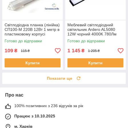
Світлодіодна планка (лінійка)
Меблевий світлодіодний
СП100-М 220В 12Вт 1 метр в
світильник Ardero AL5080
пластиковому корпусі
12W чорний 4000K 780Лм
(матовий)
IP44 600*106*42мм
Готово до відправки
Готово до відправки
109
1 145
₴
₴
115 ₴
1 205 ₴
Купити
Купити
Показати ще
Про нас
100% позитивних з 236 відгуків за рік
Працює з 10.10.2025
м. Харків