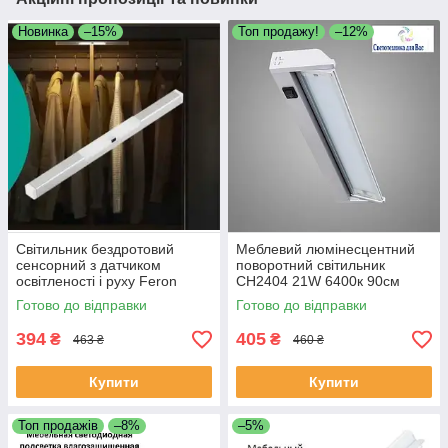
Новинка
–15%
Топ продажу!
–12%
Світильник бездротовий
Меблевий люмінесцентний
сенсорний з датчиком
поворотний світильник
освітленості і руху Feron
CH2404 21W 6400к 90см
TL2000 1W 4000K
220V
Готово до відправки
Готово до відправки
394
405
₴
₴
463 ₴
460 ₴
Купити
Купити
Топ продажів
–8%
–5%