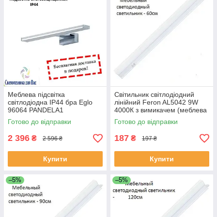
Меблева підсвітка
Світильник світлодіодний
світлодіодна IP44 бра Eglo
лінійний Feron AL5042 9W
96064 PANDELA1
4000К з вимикачем (меблева
підсвітка) 60см 800Lm
Готово до відправки
Готово до відправки
2 396
187
₴
₴
2 596 ₴
197 ₴
Купити
Купити
–5%
–5%