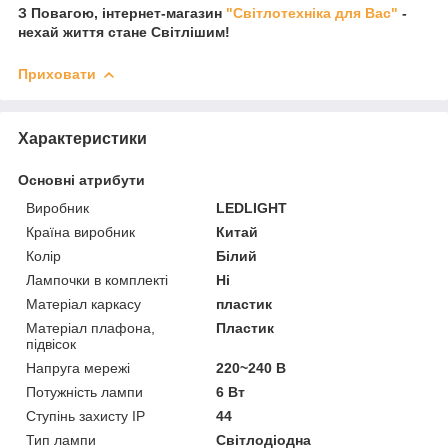
З Повагою, інтернет-магазин
"Світлотехніка для Вас"
-
нехай життя стане Світлішим!
Приховати
Характеристики
Основні атрибути
Виробник
LEDLIGHT
Країна виробник
Китай
Колір
Білий
Лампочки в комплекті
Ні
Матеріал каркасу
пластик
Матеріал плафона,
Пластик
підвісок
Напруга мережі
220~240 В
Потужність лампи
6 Вт
Ступінь захисту IP
44
Тип лампи
Світлодіодна