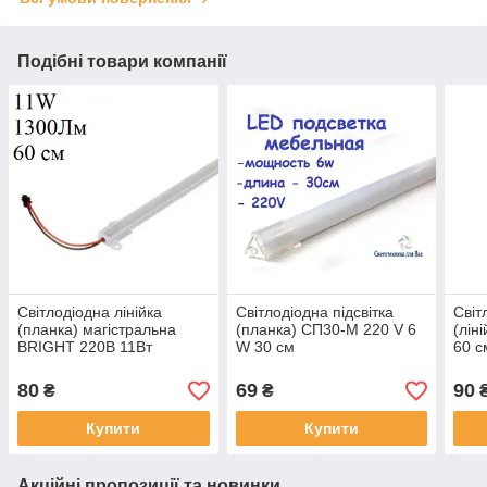
Подібні товари компанії
Світлодіодна лінійка
Світлодіодна підсвітка
Світ
(планка) магістральна
(планка) СП30-М 220 V 6
(лін
BRIGHT 220В 11Вт
W 30 см
60 с
1300Лм 60 см
корп
80
69
90
₴
₴
Купити
Купити
Акційні пропозиції та новинки