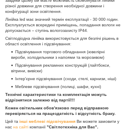
завдяки цьому Ви маєте можливість скомбінувати лінійки
різної довжини для створення необхідної довжини і
конфігурації зони освітлення.
Лінійка led має значний термін експлуатації - 30 000 годин.
Експлуатується всередині приміщень, попадання вологи не
допускається – ступінь вологозахисту IP44.
Світлодіодна лінійка використовується для безлічі рішень в
області освітлення і підсвічування:
Підсвічування торгового обладнання (ювелірні
вироби, холодильники з напоями та морозивом)
Підсвічування рекламних конструкцій (лайтбокси,
вітрини, вивіски)
Інтер'єрне підсвічування (сходи, стелі, карнизи, ніші)
Меблеве підсвічування (полиці, шафи, кухні)
Технічні характеристики та комплектація можуть
відрізнятися залежно від партії!!!
Кожен світильник обов'язково перед відправкою
перевіряється на працездатність і відсутність браку.
Цей та
інші меблеві підсвічування
Ви можете замовити у
нас
на сайті
компанії
"Світлотехніка для Вас".