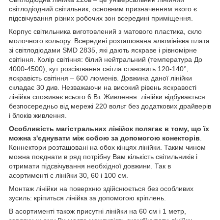
світлодіодний світильник, основним призначенням якого є
підсвічування різних робочих зон всередині приміщення.
Корпус світильника виготовлений з матового пластика, скло
молочного кольору. Всередині розташована алюмінієва плата
зі світлодіодами SMD 2835, які дають яскраве і рівномірне
світіння. Колір світіння: білий нейтральний (температура До
4000-4500), кут розсіювання світла становить 120-140°,
яскравість світіння – 600 люменів. Довжина даної лінійки
складає 30 див. Незважаючи на високий рівень яскравості
лінійка споживає всього 6 Вт. Живлення лінійки відбувається
безпосередньо від мережі 220 вольт без додаткових драйверів
і блоків живлення.
Особливість магістральних лінійок полягає в тому, що їх
можна з'єднувати між собою за допомогою конекторів
.
Коннектори розташовані на обох кінцях лінійки. Таким чином
можна поєднати в ряд потрібну Вам кількість світильників і
отримати підсвічування необхідної довжини. Так в
асортименті є лінійки 30, 60 і 100 см.
Монтаж лінійки на поверхню здійснюється без особливих
зусиль: кріпиться лінійка за допомогою кріплень.
В асортименті також присутні лінійки на 60 см і 1 метр,