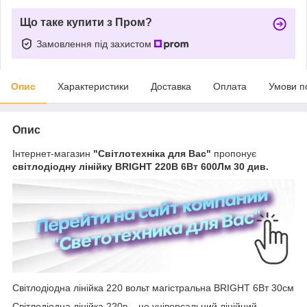
Що таке купити з Пром?
Замовлення під захистом
Опис
Характеристики
Доставка
Оплата
Умови п
Опис
Інтернет-магазин
"Світлотехніка для Вас"
пропонує
світлодіодну лінійку BRIGHT 220В 6Вт 600Лм 30 див.
Світлодіодна лінійка 220 вольт магістральна BRIGHT 6Вт 30см
Світлодіодна лінійка 220в – це універсальний лінійний